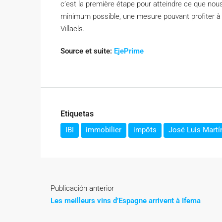
c’est la première étape pour atteindre ce que nous 
minimum possible, une mesure pouvant profiter à t
Villacís.
Source et suite:
EjePrime
Etiquetas
IBI
immobilier
impôts
José Luis Martí
Publicación anterior
Les meilleurs vins d’Espagne arrivent à Ifema