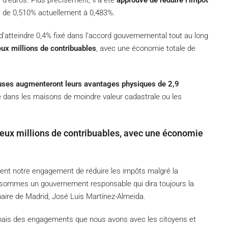
 d’euros. Plus précisément, il a été
approuvé de réduire l’impôt
) de 0,510% actuellement à 0,483%.
’atteindre 0,4% fixé dans l’accord gouvernemental tout au long
ux millions de contribuables
, avec une économie totale de
uses augmenteront leurs avantages physiques de 2,9
té dans les maisons de moindre valeur cadastrale ou les
 deux millions de contribuables, avec une économie
sent notre engagement de réduire les impôts malgré la
 sommes un gouvernement responsable qui dira toujours la
le maire de Madrid, José Luis Martínez-Almeida.
ais des engagements que nous avons avec les citoyens et