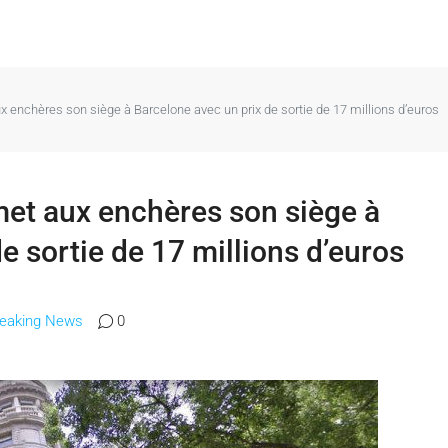
x enchères son siège à Barcelone avec un prix de sortie de 17 millions d’euros
met aux enchères son siège à
e sortie de 17 millions d’euros
reaking News
0