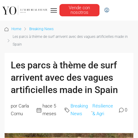
Vende con
nosotros
Home
Breaking News
Les parcs à thème de surf arrivent avec des vagues artificielles made in
Spain
Les parcs à thème de surf
arrivent avec des vagues
artificielles made in Spain
por Carla
hace 5
Breaking
Résilience
,
0
Cornu
meses
News
& Agri