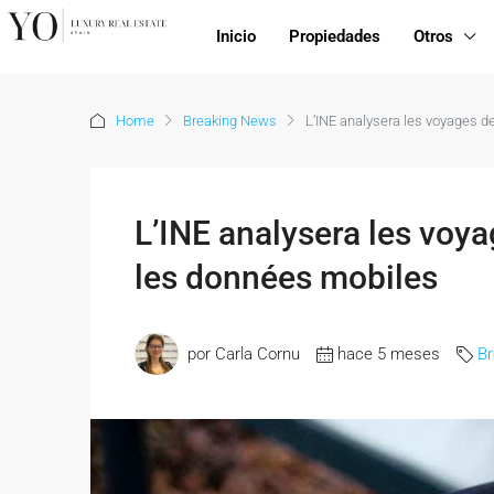
Inicio
Propiedades
Otros
Home
Breaking News
L’INE analysera les voyages d
L’INE analysera les voy
les données mobiles
por Carla Cornu
hace 5 meses
B