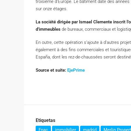
troisième d’Europe. Le bâtiment date des années 
sur onze étages.
La société dirigée par Ismael Clemente inscrit l’
d’immeubles
de bureaux, commerciaux et logistiqu
En outre, cette opération s’ajoute à d’autres pro
également à des fins commerciales et touristiques
España, dont les rez-de-chaussées seront destin
Source et suite:
EjePrime
Etiquetas
Fnac
immobilier
madrid
Merlin Proper