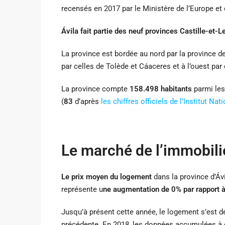
recensés en 2017 par le Ministère de l’Europe et
Ávila fait partie des neuf provinces Castille-et-L
La province est bordée au nord par la province de 
par celles de Tolède et Cáaceres et à l’ouest pa
La province compte
158.498 habitants
parmi les
(
83
d’après ​
les chiffres
officiels de l’Institut Nat
Le marché de l’immobili
Le prix moyen du logement
dans la province d’Áv
représente u
ne augmentation de 0% par rapport à
Jusqu’à présent cette année, le logement s’est dé
précédente. En 2018, les données accumulées à c