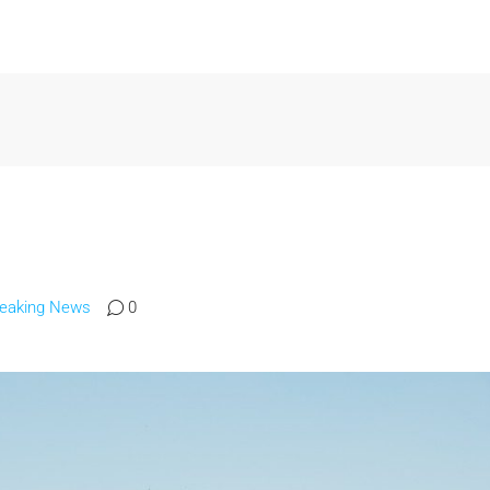
reaking News
0