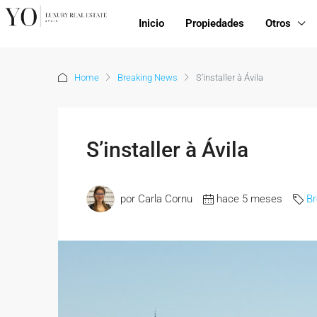
Inicio
Propiedades
Otros
Home
Breaking News
S’installer à Ávila
S’installer à Ávila
por Carla Cornu
hace 5 meses
B