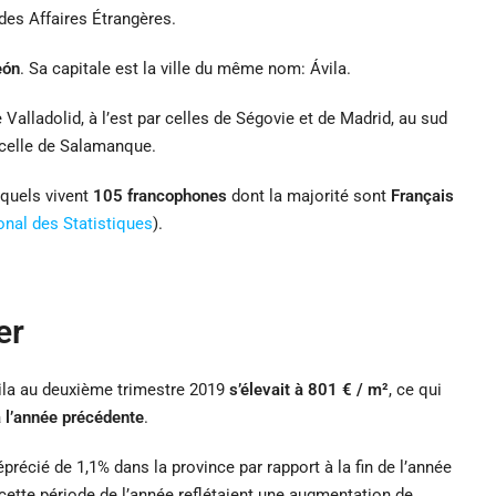
 des Affaires Étrangères.
eón
. Sa capitale est la ville du même nom: Ávila.
Valladolid, à l’est par celles de Ségovie et de Madrid, au sud
r celle de Salamanque.
quels vivent
105
francophones
dont la majorité sont
Français
ional des Statistiques​
).
er
ila au deuxième trimestre 2019
s’élevait à 801 € / m²
, ce qui
 l’année précédente
.
précié de 1,1% dans la province par rapport à la fin de l’année
ette période de l’année reflétaient une augmentation de