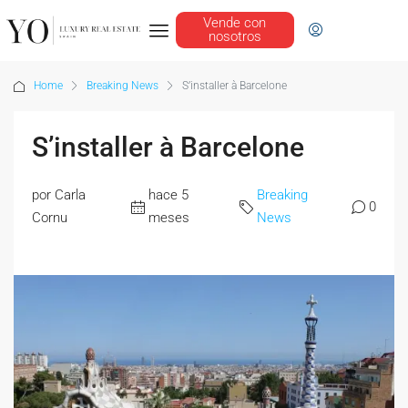
Vende con
nosotros
Home
Breaking News
S’installer à Barcelone
S’installer à Barcelone
por Carla
hace 5
Breaking
0
Cornu
meses
News