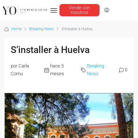
Vende con
nosotros
Home
Breaking News
S’installer à Huelva
S’installer à Huelva
por Carla
hace 5
Breaking
0
Cornu
meses
News