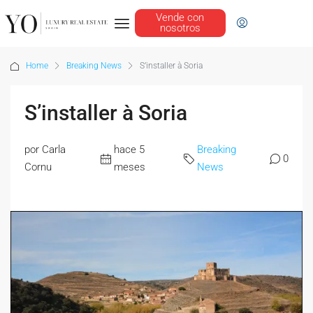
Vende con
nosotros
Home
Breaking News
S’installer à Soria
S’installer à Soria
por Carla
hace 5
Breaking
0
Cornu
meses
News