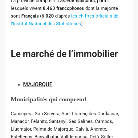
La province compte
1.128.908 habitants
, parmi
lesquels vivent
8.463 francophones
dont la majorité
sont
Français
(
6.020
d’après
les chiffres officiels de
l’Institut National des Statistiques
).
Le marché de l’immobilier
MAJORQUE
Municipalités qui comprend
Capdepera, Son Servera, Sant Llorenç des Cardassar,
Manacor, Felanitx, Santanyí, Ses Salines, Campos,
Llucmajor, Palma de Majorque, Calvià, Andratx,
Estellencs, Banyalbufar, Valldemossa, Deià, Sóller,