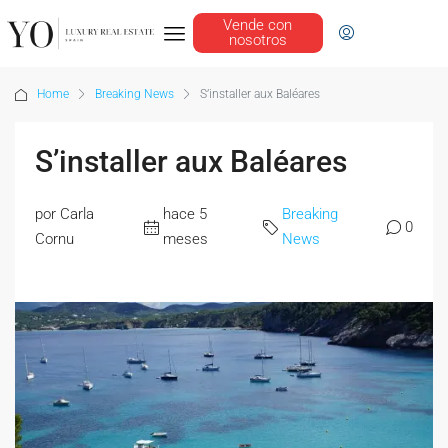
Vende con
nosotros
Home
Breaking News
S’installer aux Baléares
S’installer aux Baléares
por Carla
hace 5
Breaking
0
Cornu
meses
News