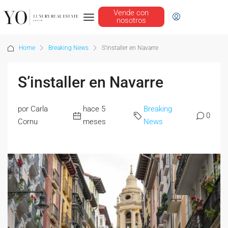
Vende con
nosotros
Home
Breaking News
S’installer en Navarre
S’installer en Navarre
por Carla
hace 5
Breaking
0
Cornu
meses
News