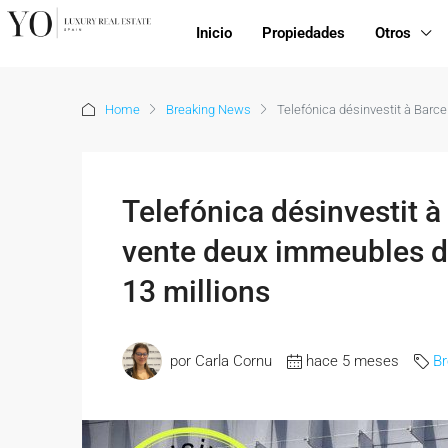
Inicio
Propiedades
Otros
Home
Breaking News
Telefónica désinvestit à Barc
Telefónica désinvestit à
vente deux immeubles d
13 millions
por Carla Cornu
hace 5 meses
B