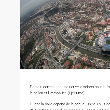
Demain commence une nouvelle saison pour le footb
le ballon et l’immobilier. (EjePrime)
Q
uand la balle dépend de la brique. Un peu plus d