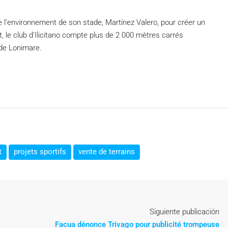
 de l’environnement de son stade, Martínez Valero, pour créer un
, le club d’Ilicitano compte plus de 2 000 mètres carrés
 de Lonimare.
t
projets sportifs
vente de terrains
Siguiente publicación
Facua dénonce Trivago pour publicité trompeuse