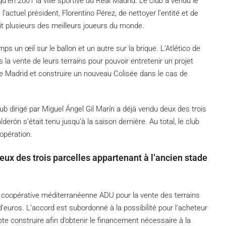
u’en 2001 la ville sportive du Real Madrid. Le club a vendu le
l’actuel président, Florentino Pérez, de nettoyer l’entité et de
ait plusieurs des meilleurs joueurs du monde.
s un œil sur le ballon et un autre sur la brique. L’Atlético de
la vente de leurs terrains pour pouvoir entretenir un projet
 de Madrid et construire un nouveau Colisée dans le cas de
ub dirigé par Miguel Ángel Gil Marín a déjà vendu deux des trois
lderón s’était tenu jusqu’à la saison dernière. Au total, le club
 opération.
eux des trois parcelles appartenant à l’ancien stade
a coopérative méditerranéenne ADU pour la vente des terrains
’euros. L’accord est subordonné à la possibilité pour l’acheteur
e construire afin d’obtenir le financement nécessaire à la