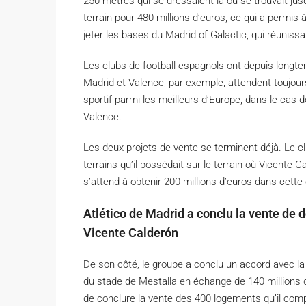
250 mètres qui se dressaient là où se trouvait jusq
terrain pour 480 millions d’euros, ce qui a permis à 
jeter les bases du Madrid of Galactic, qui réuniss
Les clubs de football espagnols ont depuis longtemp
Madrid et Valence, par exemple, attendent toujours 
sportif parmi les meilleurs d’Europe, dans le cas
Valence.
Les deux projets de vente se terminent déjà. Le cl
terrains qu’il possédait sur le terrain où Vicente Ca
s’attend à obtenir 200 millions d’euros dans cette
Atlético de Madrid a conclu la vente de d
Vicente Calderón
De son côté, le groupe a conclu un accord avec l
du stade de Mestalla en échange de 140 millions d
de conclure la vente des 400 logements qu’il compt