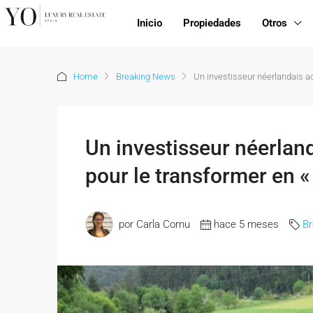
Inicio
Propiedades
Otros
Home
Breaking News
Un investisseur néerlandais ac
Un investisseur néerland
pour le transformer en 
por Carla Cornu
hace 5 meses
B