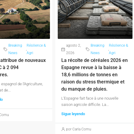
Breaking
Résilience &
agosto 2,
Breaking
Résilience &
,
,
News
Agri
2026
News
Agri
attribue de nouveaux
La récolte de céréales 2026 en
C à 2 094
Espagne revue à la baisse à
res.
18,6 millions de tonnes en
raison du stress thermique et
 espagnol de l’Agriculture,
du manque de pluies.
t de...
L’Espagne fait face à une nouvelle
do
saison agricole difficile. La...
Sigue leyendo
 Cornu
por Carla Cornu