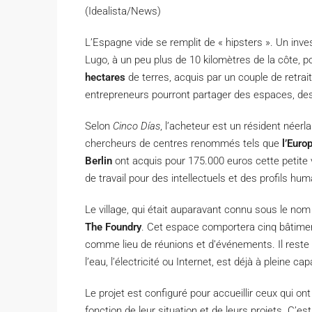
(Idealista/News)
L’Espagne vide se remplit de « hipsters ». Un inve
Lugo, à un peu plus de 10 kilomètres de la côte, po
hectares
de terres, acquis par un couple de retrai
entrepreneurs pourront partager des espaces, des
Selon
Cinco Días
, l’acheteur est un résident néerl
chercheurs de centres renommés tels que
l’Euro
Berlin
ont acquis pour 175.000 euros cette petite v
de travail pour des intellectuels et des profils hum
Le village, qui était auparavant connu sous le nom
The Foundry
. Cet espace comportera cinq bâtiment
comme lieu de réunions et d’événements. Il reste
l’eau, l’électricité ou Internet, est déjà à pleine cap
Le projet est configuré pour accueillir ceux qui o
fonction de leur situation et de leurs projets. C’e