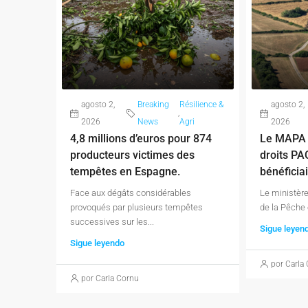
agosto 2,
Breaking
Résilience &
agosto 2,
,
2026
News
Agri
2026
4,8 millions d’euros pour 874
Le MAPA 
producteurs victimes des
droits PA
tempêtes en Espagne.
bénéficiai
Face aux dégâts considérables
Le ministère
provoqués par plusieurs tempêtes
de la Pêche e
successives sur les...
Sigue leyen
Sigue leyendo
por Carla
por Carla Cornu