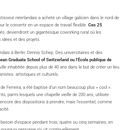
stisseur néerlandais a acheté un village galicien dans le nord de
ur le convertir en un espace de travail flexible.
Ces 25
tés, deviendront un gigantesque coworking rural où les
 idées et des projets.
andais à Berlin: Dennis Schep. Des universitaires et des
pean Graduate School of Switzerland ou l’École publique de
ille inhabitée depuis plus de 40 ans dans le but de créer un lieu
anistes. artistiques et culturels.
 de Ferreira, a été baptisé d’un nom beaucoup plus « cool »:
s, parmi lesquels une chapelle vieille de 200 ans, utilisée
 encore des dispositions à prendre, mais l’essentiel, comme
acité.
nt besoin d’espace pendant trois, quatre ou cinq semaines, en
st pourquoi personne n’y vit continuellement.