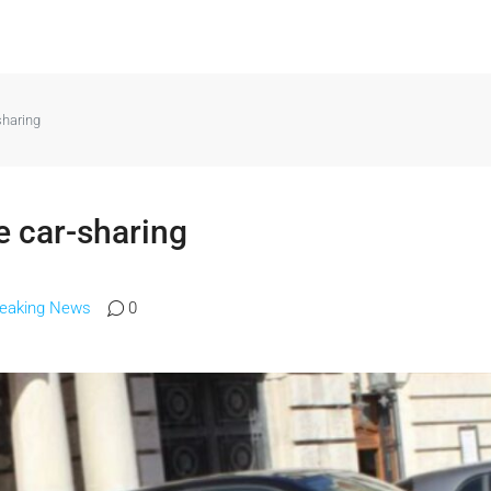
sharing
e car-sharing
reaking News
0