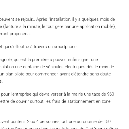
peuvent se réjouir…
Après l’installation, il y a quelques mois de
ge
(facturé à la minute, le tout géré par une application mobile)
,
seront proposées…
e et qui s’effectue à travers un smartphone.
agnole, qui est la première à pouvoir enfin signer une
culation une centaine de véhicules électriques dès le mois de
 : un plan pilote pour commencer, avant d’étendre sans doute
s.
 pour l’entreprise qui devra verser à la mairie une taxe de 960
ettre de couvrir surtout, les frais de stationnement en zone
peuvent contenir 2 ou 4 personnes, ont une autonomie de 150
édiés
(en l’occurrence dans les installations de
CarGreen
)
même