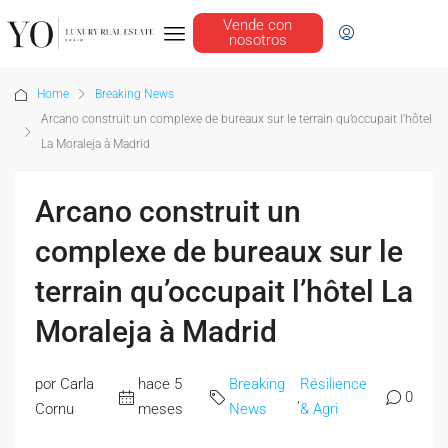
Vende con
nosotros
Home
Breaking News
Arcano construit un complexe de bureaux sur le terrain qu’occupait l’hôtel
La Moraleja à Madrid
Arcano construit un
complexe de bureaux sur le
terrain qu’occupait l’hôtel La
Moraleja à Madrid
por Carla
hace 5
Breaking
Résilience
,
0
Cornu
meses
News
& Agri