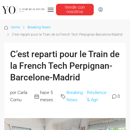
Vende con
nosotros
Home
Breaking News
C’est reparti pour le Train de la French Tech Perpignan-Barcelone-Madrid
C’est reparti pour le Train de
la French Tech Perpignan-
Barcelone-Madrid
por Carla
hace 5
Breaking
Résilience
,
0
Cornu
meses
News
& Agri