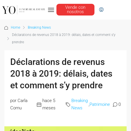
Vende con
nosotros
Home
Breaking News
Déclarations de revenus 2018 à 2019: délais, dates et comment s’y
prendre
Déclarations de revenus
2018 à 2019: délais, dates
et comment s’y prendre
por Carla
hace 5
Breaking
,
Patrimoine
0
Cornu
meses
News