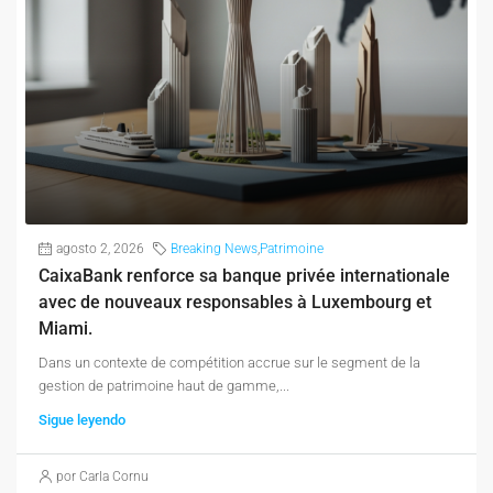
agosto 2, 2026
Breaking News
,
Patrimoine
CaixaBank renforce sa banque privée internationale
avec de nouveaux responsables à Luxembourg et
Miami.
Dans un contexte de compétition accrue sur le segment de la
gestion de patrimoine haut de gamme,...
Sigue leyendo
por Carla Cornu