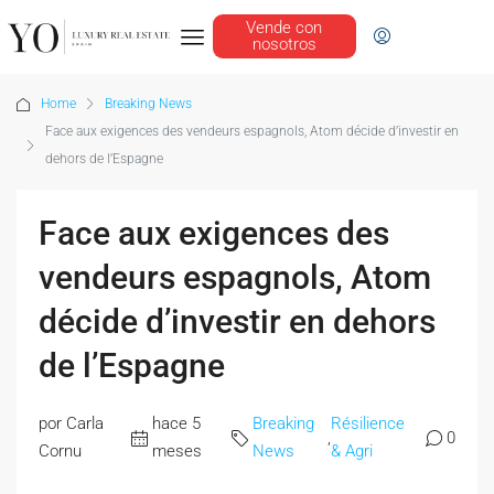
Vende con
nosotros
Home
Breaking News
Face aux exigences des vendeurs espagnols, Atom décide d’investir en
dehors de l’Espagne
Face aux exigences des
vendeurs espagnols, Atom
décide d’investir en dehors
de l’Espagne
por Carla
hace 5
Breaking
Résilience
,
0
Cornu
meses
News
& Agri