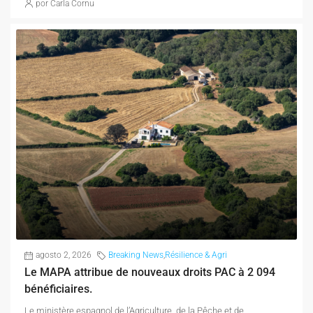
por Carla Cornu
agosto 2, 2026
Breaking News
,
Résilience & Agri
Le MAPA attribue de nouveaux droits PAC à 2 094
bénéficiaires.
Le ministère espagnol de l’Agriculture, de la Pêche et de...