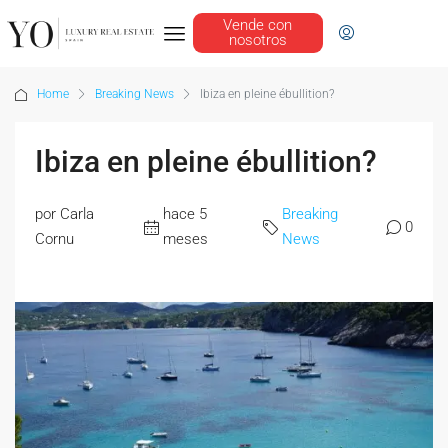
Vende con
nosotros
Home
Breaking News
Ibiza en pleine ébullition?
Ibiza en pleine ébullition?
por Carla
hace 5
Breaking
0
Cornu
meses
News