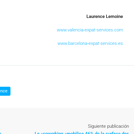
Laurence Lemoine
www.valencia-expat-services.com
www.barcelona-expat-services.es
ence
Siguiente publicación
s
Le »coworking »mobilise 46% de la surface des