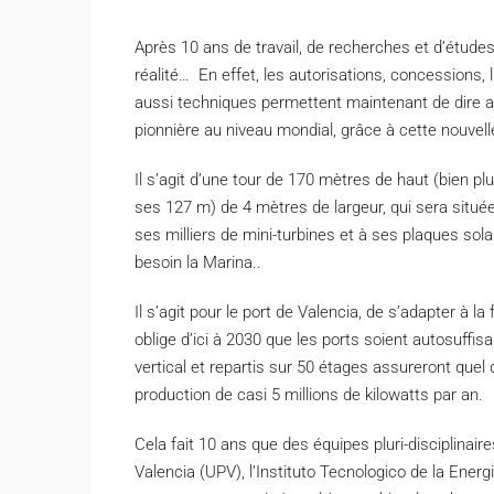
A
près 10 ans de travail, de recherches et d’études
réalité… En effet, les autorisations, concessions,
aussi techniques permettent maintenant de dire av
pionnière au niveau mondial, grâce à cette nouvelle
Il s’agit d’une tour de 170 mètres de haut (bien p
ses 127 m) de 4 mètres de largeur, qui sera située
ses milliers de mini-turbines et à ses plaques solai
besoin la Marina..
Il s’agit pour le port de Valencia, de s’adapter à l
oblige d’ici à 2030 que les ports soient autosuffis
vertical et repartis sur 50 étages assureront quel
production de casi 5 millions de kilowatts par an.
Cela fait 10 ans que des équipes pluri-disciplinaires
Valencia (UPV), l’Instituto Tecnologico de la Energ