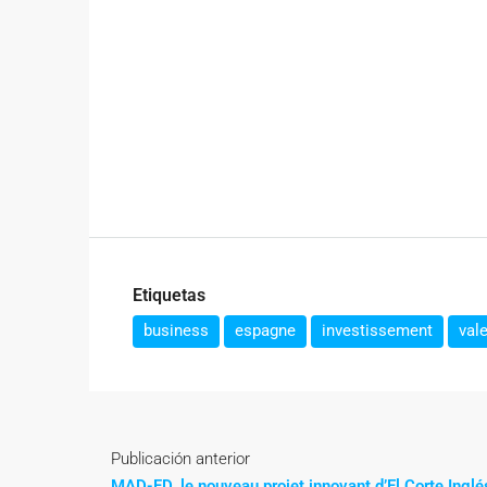
Etiquetas
business
espagne
investissement
val
Publicación anterior
MAD-FD, le nouveau projet innovant d’El Corte Inglé