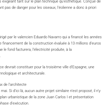
s exigeant tant sur le plan technique qu’esthétique. Conçue de
ant pas de danger pour les oiseaux, l’éolienne a donc à priori
irigé par le valencien Eduardo Navarro qui a financé les années
 financement de la construction évaluée à 13 millions d’euros
le fond facturera, l’électricité produite, à la
.
ice devrait constituer pour la troisième ville d’Espagne, une
nologique et architecturale.
x de l’architecte
ai. Si d’ici là, aucun autre projet similaire n’est proposé, il n’y
 plan urbanistique de la zone Juan Carlos I et présentation
 phase d’exécution.