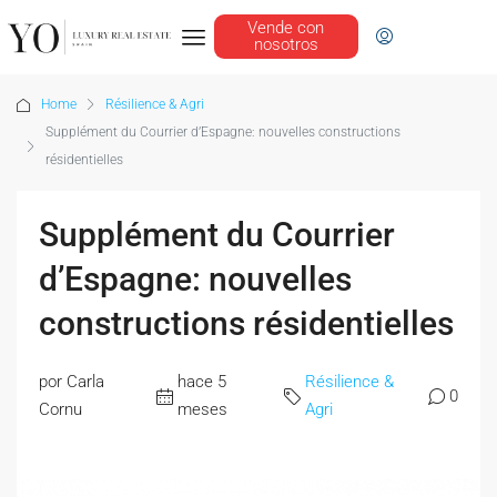
Vende con
nosotros
Home
Résilience & Agri
Supplément du Courrier d’Espagne: nouvelles constructions
résidentielles
Supplément du Courrier
d’Espagne: nouvelles
constructions résidentielles
por Carla
hace 5
Résilience &
0
Cornu
meses
Agri