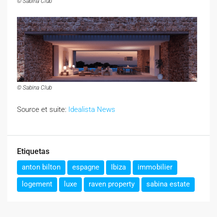
© Sabina Club
© Sabina Club
Source et suite:
Idealista News
Etiquetas
anton bilton
espagne
Ibiza
immobilier
logement
luxe
raven property
sabina estate