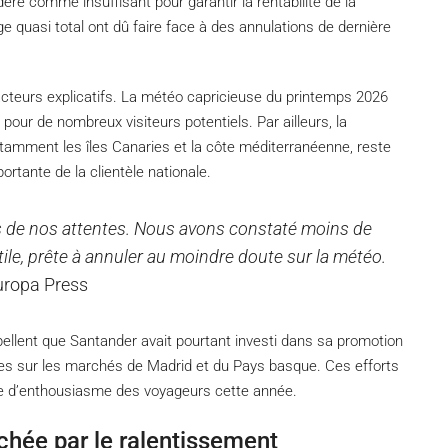
déré comme insuffisant pour garantir la rentabilité de la
e quasi total ont dû faire face à des annulations de dernière
acteurs explicatifs. La météo capricieuse du printemps 2026
 pour de nombreux visiteurs potentiels. Par ailleurs, la
tamment les îles Canaries et la côte méditerranéenne, reste
ortante de la clientèle nationale.
s de nos attentes. Nous avons constaté moins de
atile, prête à annuler au moindre doute sur la météo.
Europa Press
ellent que Santander avait pourtant investi dans sa promotion
ées sur les marchés de Madrid et du Pays basque. Ces efforts
ue d’enthousiasme des voyageurs cette année.
chée par le ralentissement