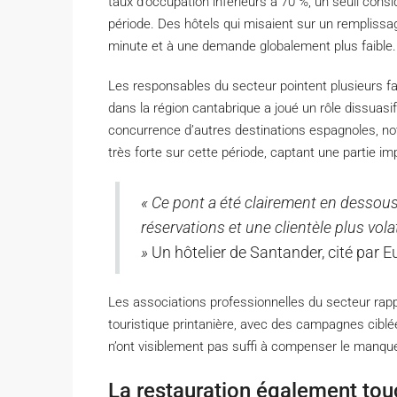
taux d’occupation inférieurs à 70 %, un seuil consi
période. Des hôtels qui misaient sur un remplissag
minute et à une demande globalement plus faible.
Les responsables du secteur pointent plusieurs f
dans la région cantabrique a joué un rôle dissuasif
concurrence d’autres destinations espagnoles, no
très forte sur cette période, captant une partie imp
« Ce pont a été clairement en dessou
réservations et une clientèle plus vol
»
Un hôtelier de Santander, cité par 
Les associations professionnelles du secteur rapp
touristique printanière, avec des campagnes cibl
n’ont visiblement pas suffi à compenser le manq
La restauration également tou