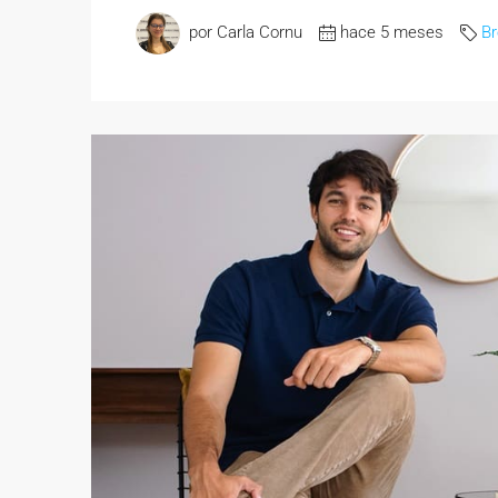
por Carla Cornu
hace 5 meses
B