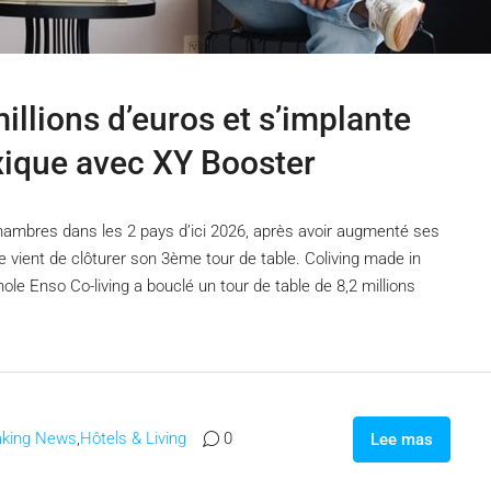
illions d’euros et s’implante
xique avec XY Booster
chambres dans les 2 pays d’ici 2026, après avoir augmenté ses
le vient de clôturer son 3ème tour de table. Coliving made in
e Enso Co-living a bouclé un tour de table de 8,2 millions
aking News
,
Hôtels & Living
0
Lee mas