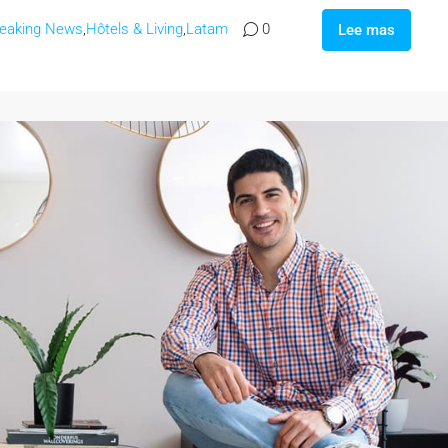
reaking News
,
Hôtels & Living
,
Latam
0
Lee mas