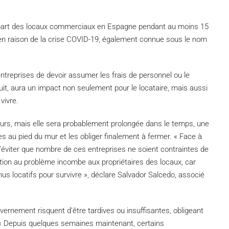
upart des locaux commerciaux en Espagne pendant au moins 15
 en raison de la crise COVID-19, également connue sous le nom
treprises de devoir assumer les frais de personnel ou le
uit, aura un impact non seulement pour le locataire, mais aussi
vivre.
jours, mais elle sera probablement prolongée dans le temps, une
 au pied du mur et les obliger finalement à fermer. « Face à
on d’éviter que nombre de ces entreprises ne soient contraintes de
lution au problème incombe aux propriétaires des locaux, car
us locatifs pour survivre », déclare Salvador Salcedo, associé
vernement risquent d’être tardives ou insuffisantes, obligeant
me. « Depuis quelques semaines maintenant, certains