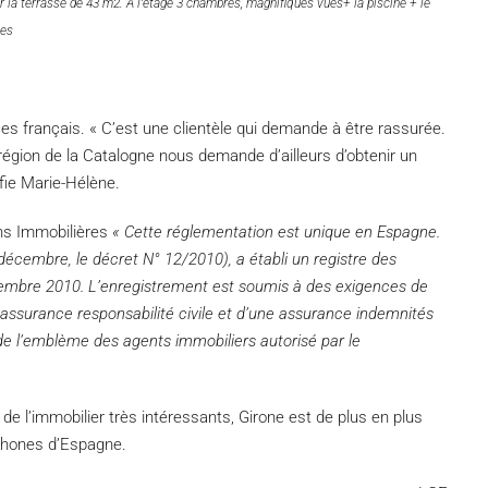
 la terrasse de 43 m2. A l’étage 3 chambres, magnifiques vues+ la piscine + le
ues
es français. « C’est une clientèle qui demande à être rassurée.
 région de la Catalogne nous demande d’ailleurs d’obtenir un
fie Marie-Hélène.
ns Immobilières
« Cette réglementation est unique en Espagne.
décembre, le décret N° 12/2010), a établi un registre des
ptembre 2010. L’enregistrement est soumis à des exigences de
 assurance responsabilité civile et d’une assurance indemnités
n de l’emblème des agents immobiliers autorisé par le
de l’immobilier très intéressants, Girone est de plus en plus
ophones d’Espagne.