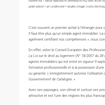
ouverte sur 1 séjour spacieux et lumineux(45 m2) avec accès sur
jardin arboré + air conditionné + double vitrage/ volets électriq
C’est souvent un premier achat à l’étranger pour c
Il faut être plus qu’un simple agent immobilier. La
agrément certifiant nos compétences », nous con
En effet, selon le Conseil Européen des Professio
La Loi sur le droit au logement (N° 18/2007 du 28 
agents immobiliers qui est entré en vigueur 9 se
formation professionnelle et à la possession d’une
ou garantie. L’enregistrement autorise l’utilisatio
Gouvernement de Catalogne. »
Avec ses paysages, son climat et surtout ses prix 
attractive et est l’une des régions les plus franc