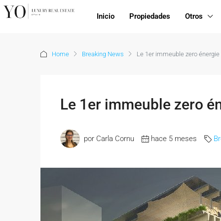
Inicio
Propiedades
Otros
Home
Breaking News
Le 1er immeuble zero énergie 
Le 1er immeuble zero én
por Carla Cornu
hace 5 meses
B