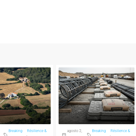
Breaking
Résilience &
agosto 2,
Breaking
Résilience &
,
,