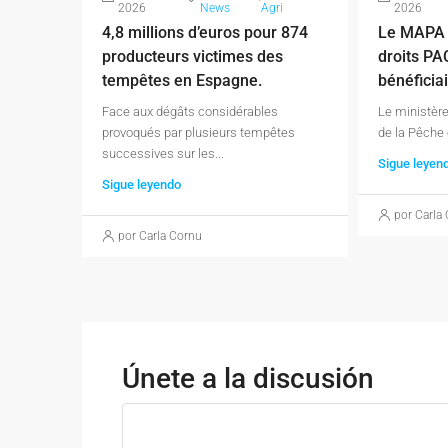
2026
News
Agri
2026
4,8 millions d’euros pour 874
Le MAPA 
producteurs victimes des
droits PA
tempêtes en Espagne.
bénéficiai
Face aux dégâts considérables
Le ministère
provoqués par plusieurs tempêtes
de la Pêche e
successives sur les...
Sigue leyen
Sigue leyendo
por Carla
por Carla Cornu
Únete a la discusión