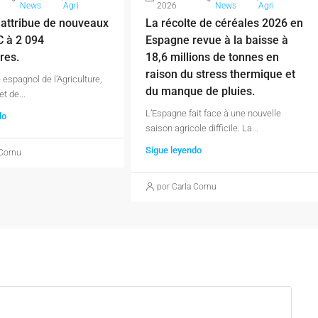
News
Agri
2026
News
Agri
attribue de nouveaux
La récolte de céréales 2026 en
C à 2 094
Espagne revue à la baisse à
res.
18,6 millions de tonnes en
raison du stress thermique et
 espagnol de l’Agriculture,
du manque de pluies.
t de...
L’Espagne fait face à une nouvelle
do
saison agricole difficile. La...
Sigue leyendo
 Cornu
por Carla Cornu