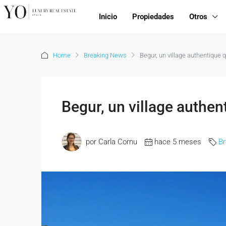
Inicio
Propiedades
Otros
Home
Breaking News
Begur, un village authentique q
Begur, un village authent
por Carla Cornu
hace 5 meses
B