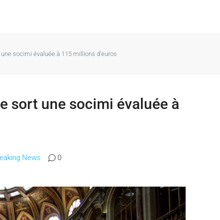
 une socimi évaluée à 115 millions d’euros
e sort une socimi évaluée à
reaking News
0