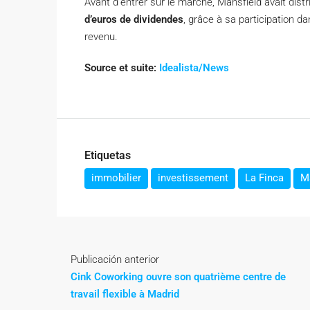
Avant d’entrer sur le marché, Mansfield avait dis
d’euros de dividendes
, grâce à sa participation d
revenu.
Source et suite:
Idealista/News
Etiquetas
immobilier
investissement
La Finca
Ma
Publicación anterior
Cink Coworking ouvre son quatrième centre de
travail flexible à Madrid