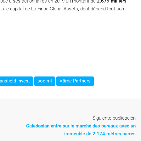
tribué à ses actionnaires en 2019 un montant de
2.679 milliers
ans le capital de La Finca Global Assets, dont dépend tout son
nsfield Invest
socimi
Värde Partners
Siguiente publicación
Caledonian entre sur le marché des bureaux avec un
immeuble de 2.174 mètres carrés