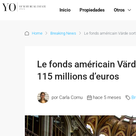
Inicio
Propiedades
Otros
Home
Breaking News
Le fonds américain Värde sort
Le fonds américain Värd
115 millions d’euros
por Carla Cornu
hace 5 meses
B