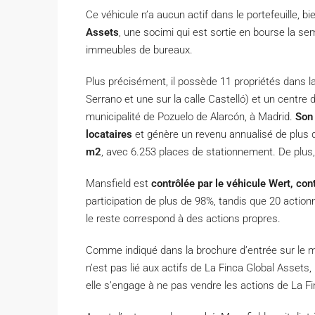
Ce véhicule n’a aucun actif dans le portefeuille, bi
Assets
, une socimi qui est sortie en bourse la se
immeubles de bureaux.
Plus précisément, il possède 11 propriétés dans la 
Serrano et une sur la calle Castelló) et un centre d
municipalité de Pozuelo de Alarcón, à Madrid.
Son 
locataires
et génère un revenu annualisé de plus d
m2
, avec 6.253 places de stationnement. De plus, 
Mansfield est
contrôlée par le véhicule Wert, con
participation de plus de 98%, tandis que 20 action
le reste correspond à des actions propres.
Comme indiqué dans la brochure d’entrée sur le mar
n’est pas lié aux actifs de La Finca Global Assets, 
elle s’engage à ne pas vendre les actions de La F