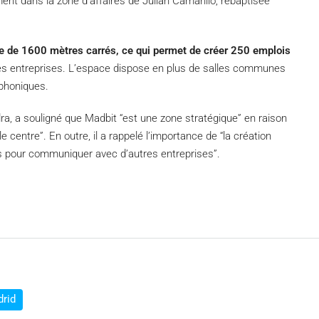
ent dans la zone d’affaires de Julián Camarillo, rebaptisée
ale de 1600 mètres carrés, ce qui permet de créer 250 emplois
es entreprises.
L
’espace dispose en plus de salles communes
éphoniques.
a, a souligné que Madbit “est une zone stratégique” en raison
e centre”.
En outre, il a rappelé l’importance de “la création
s pour communiquer avec d’autres entreprises”.
rid