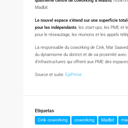
quatrième centre de coworking à Madrid
, notamm
Madbit.
Le nouvel espace s’étend sur une superficie tot
pour les indépendants
, les start-ups, les PME et l
pour le réseautage, les réunions et les appels tél
La responsable du coworking de Cink, Mar Saavedr
du dynamisme du district et de sa proximité avec l
d’infrastructures qui offrent aux PME des espace
Source et suite:
EjePrime
Etiquetas
Cink coworking
coworking
Madbit
mad