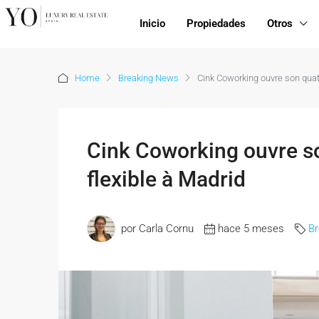
Inicio
Propiedades
Otros
Home
Breaking News
Cink Coworking ouvre son quatr
Cink Coworking ouvre so
flexible à Madrid
por Carla Cornu
hace 5 meses
B