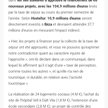
dans
les îles Baléares a approuvé le financement de 68
nouveaux projets, avec les 104,9 millions d’euros
levés
par la taxe de séjour au cours du premier semestre de
l’année. Selon
Hosteltur
,
10,9 millions d’euros
seront
directement investis à
Ibiza
et devraient atteindre 37,7
millions d’euros en mesurant l’impact indirect.
« Hier, les projets à financer pour la collecte de la taxe de
séjour ont été approuvés, et nous ne pouvons qu’exprimer
notre contradiction quant au caractère injuste de
l’approche », ont-ils déclaré dans un communiqué, dans
lequel ils affirment qu’il s’agit d’une « taxe de perception,
comme toutes les autres », et qu’elle n’a rien de
touristique, ni durable, en relation avec l’activité
touristique ».
La réalisation de 24 logements sociaux (4 M €); l’achat du
site de l’hôpital Vell à Dalt Vila (1,8 M €); l’extension d’une
école secondaire (2,8 M €); un projet de contrôle des