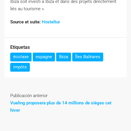
Ibiza soit investi à Ibiza et dans des projets directement
liés au tourisme ».
Source et suite:
Hosteltur
Etiquetas
écotaxe
espagne
Ibiza
Îles Baléares
impôts
Publicación anterior
Vueling proposera plus de 14 millions de sièges cet
hiver