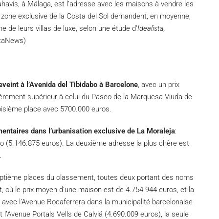
ahavís, à Málaga, est l’adresse avec les maisons à vendre les
e zone exclusive de la Costa del Sol demandent, en moyenne,
e de leurs villas de luxe, selon une étude d’
I
dealista,
staNews)
eveint à l’Avenida del Tibidabo à Barcelone
, avec un prix
èrement supérieur à celui du Paseo de la Marquesa Viuda de
roisième place avec 5700.000 euros.
mentaires dans l’urbanisation exclusive de La Moraleja
:
 (5.146.875 euros). La deuxième adresse la plus chère est
.
eptième places du classement, toutes deux portant des noms
, où le prix moyen d’une maison est de 4.754.944 euros, et la
e avec l’Avenue Rocaferrera dans la municipalité barcelonaise
l’Avenue Portals Vells de Calviá (4.690.009 euros), la seule