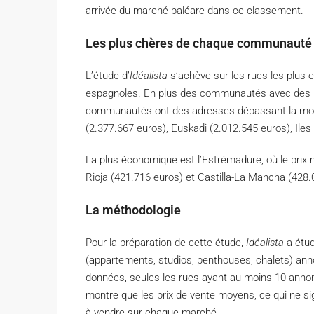
arrivée du marché baléare dans ce classement.
Les plus chères de chaque communaut
L’étude d’
Idéalista
s’achève sur les rues les plu
espagnoles. En plus des communautés avec des r
communautés ont des adresses dépassant la moy
(2.377.667 euros), Euskadi (2.012.545 euros), Iles
La plus économique est l’Estrémadure, où le prix m
Rioja (421.716 euros) et Castilla-La Mancha (428.
La méthodologie
Pour la préparation de cette étude,
Idéalista
a étud
(appartements, studios, penthouses, chalets) ann
données, seules les rues ayant au moins 10 annon
montre que les prix de vente moyens, ce qui ne si
à vendre sur chaque marché.