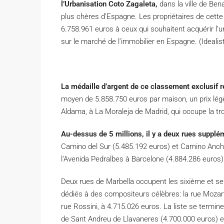
l’Urbanisation Coto Zagaleta,
dans la ville de Ben
plus chères d’Espagne. Les propriétaires de cett
6.758.961 euros à ceux qui souhaitent acquérir l’un
sur le marché de l’immobilier en Espagne. (Ideali
La médaille d’argent de ce classement exclusif r
moyen de 5.858.750 euros par maison, un prix lég
Aldama, à La Moraleja de Madrid, qui occupe la t
Au-dessus de 5 millions, il y a deux rues supplé
Camino del Sur (5.485.192 euros) et Camino Ancho
l’Avenida Pedralbes à Barcelone (4.884.286 euros)
Deux rues de Marbella occupent les sixième et s
dédiés à des compositeurs célèbres: la rue Mozart
rue Rossini, à 4.715.026 euros. La liste se termin
de Sant Andreu de Llavaneres (4.700.000 euros) et 