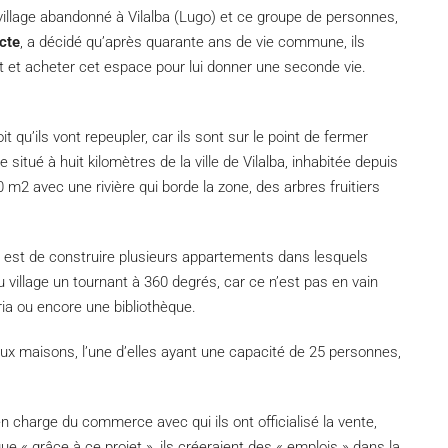
village abandonné à Vilalba (Lugo) et ce groupe de personnes,
cte
, a décidé qu’après quarante ans de vie commune, ils
nt et acheter cet espace pour lui donner une seconde vie.
roit qu’ils vont repeupler, car ils sont sur le point de fermer
ge situé à huit kilomètres de la ville de Vilalba, inhabitée depuis
 m2 avec une rivière qui borde la zone, des arbres fruitiers
dée est de construire plusieurs appartements dans lesquels
llage un tournant à 360 degrés, car ce n’est pas en vain
ria ou encore une bibliothèque.
eux maisons, l’une d’elles ayant une capacité de 25 personnes,
 charge du commerce avec qui ils ont officialisé la vente,
ue « grâce à ce projet », ils créeraient des « emplois » dans la