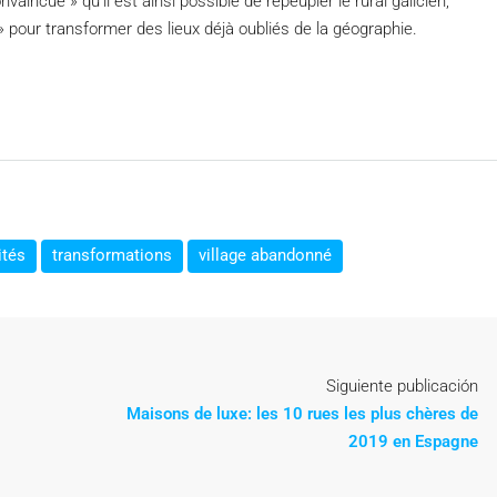
incue » qu’il est ainsi possible de repeupler le rural galicien,
» pour transformer des lieux déjà oubliés de la géographie.
ités
transformations
village abandonné
Siguiente publicación
Maisons de luxe: les 10 rues les plus chères de
2019 en Espagne