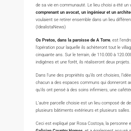
de sa vie en communauté. Le lieu choisi a été un 
comprenant un avocat, un ingénieur et un archite
voulaient se retirer ensemble dans un lieu différe
(IdealistaNews)
Os Pretos, dans la paroisse de A Torre
, est l’end
l’opération pour laquelle ils achèteront tout le villa
cinquante ans. Sur le terrain, de 110.000 à 120.000
indigènes et une forêt, ils réaliseront deux projets.
Dans l’une des propriétés qu’ils ont choisies, l’i
chacun a des espaces communs qui donneront au vi
qu’ils ont pensé à des soins infirmiers, une cafété
L’autre parcelle choisie est un lieu composé de d
plusieurs bâtiments extérieurs et plusieurs salles.
Ceci est expliqué par Rosa Costoya, la personne en
Galician Country Homes
, et a également assuré q