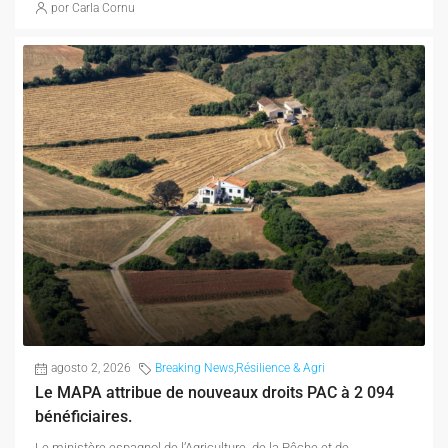
por Carla Cornu
agosto 2, 2026
Breaking News
,
Résilience & Agri
Le MAPA attribue de nouveaux droits PAC à 2 094
bénéficiaires.
Le ministère espagnol de l’Agriculture, de la Pêche et de...