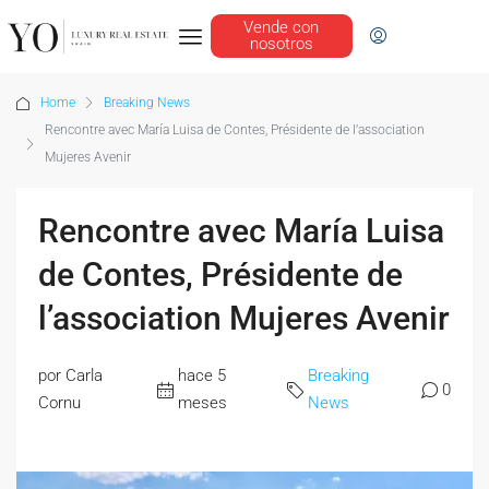
Vende con
nosotros
Home
Breaking News
Rencontre avec María Luisa de Contes, Présidente de l’association
Mujeres Avenir
Rencontre avec María Luisa
de Contes, Présidente de
l’association Mujeres Avenir
por Carla
hace 5
Breaking
0
Cornu
meses
News