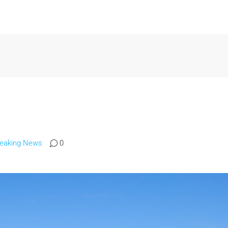
reaking News
0