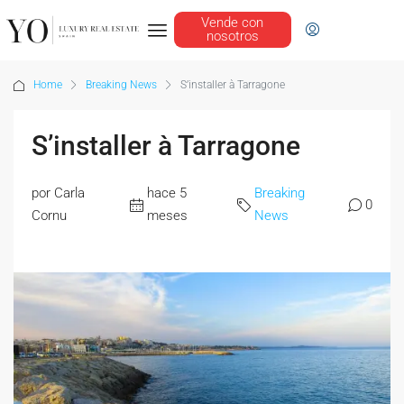
Vende con
nosotros
Home
Breaking News
S’installer à Tarragone
S’installer à Tarragone
por Carla
hace 5
Breaking
0
Cornu
meses
News