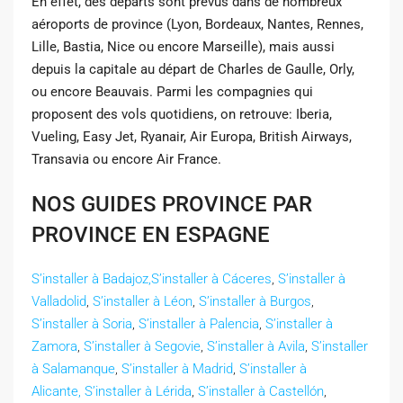
En effet, des départs sont prévus dans de nombreux
aéroports de province (Lyon, Bordeaux, Nantes, Rennes,
Lille, Bastia, Nice ou encore Marseille), mais aussi
depuis la capitale au départ de Charles de Gaulle, Orly,
ou encore Beauvais. Parmi les compagnies qui
proposent des vols quotidiens, on retrouve: Iberia,
Vueling, Easy Jet, Ryanair, Air Europa, British Airways,
Transavia ou encore Air France.
NOS GUIDES PROVINCE PAR
PROVINCE EN ESPAGNE
S’installer à Badajoz,
S’installer à Cáceres
,
S’installer à
Valladolid
,
S’installer à Léon
,
S’installer à Burgos
,
S’installer à Soria
,
S’installer à Palencia
,
S’installer à
Zamora
,
S’installer à Segovie
,
S’installer à Avila
,
S’installer
à Salamanque
,
S’installer à Madrid
,
S’installer à
Alicante,
S’installer à Lérida
,
S’installer à Castellón
,