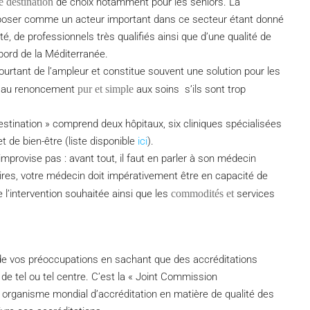
e destination
de choix notamment pour les seniors. La
imposer comme un acteur important dans ce secteur étant donné
é, de professionnels très qualifiés ainsi que d’une qualité de
 bord de la Méditerranée.
ourtant de l’ampleur et constitue souvent une solution pour les
ve au renoncement
pur et simple
aux soins s’ils sont trop
stination » comprend deux hôpitaux, six cliniques spécialisées
t de bien-être (liste disponible
ici
).
mprovise pas : avant tout, il faut en parler à son médecin
oires, votre médecin doit impérativement être en capacité de
 l’intervention souhaitée ainsi que les
commodités et
services
re de vos préoccupations en sachant que des accréditations
e tel ou tel centre. C’est la « Joint Commission
l organisme mondial d’accréditation en matière de qualité des