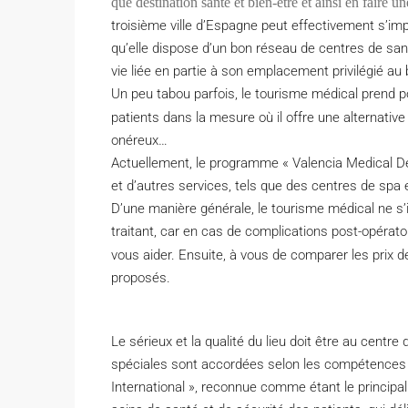
que destination santé et bien-être et ainsi en faire un
troisième ville d’Espagne peut effectivement s’
qu’elle dispose d’un bon réseau de centres de sant
vie liée en partie à son emplacement privilégié au
Un peu tabou parfois, le tourisme médical prend p
patients dans la mesure où il offre une alternati
onéreux…
Actuellement, le programme « Valencia Medical De
et d’autres services, tels que des centres de spa e
D’une manière générale, le tourisme médical ne s’i
traitant, car en cas de complications post-opérat
vous aider. Ensuite, à vous de comparer les prix de
proposés.
Le sérieux et la qualité du lieu doit être au cent
spéciales sont accordées selon les compétences d
International », reconnue comme étant le principa