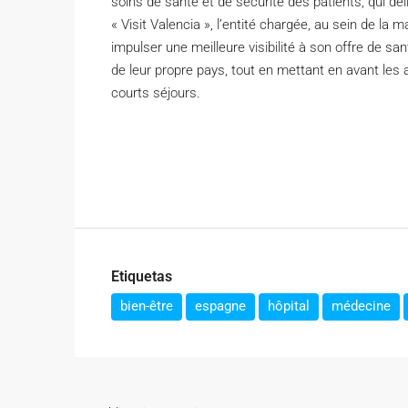
soins de santé et de sécurité des patients, qui dél
« Visit Valencia », l’entité chargée, au sein de la ma
impulser une meilleure visibilité à son offre de sa
de leur propre pays, tout en mettant en avant les 
courts séjours.
Etiquetas
bien-être
espagne
hôpital
médecine