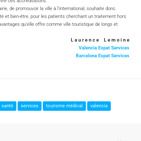
ivre ces accréditations.
irie, de promouvoir la ville à l’international, souhaite donc
nté et bien-être, pour les patients cherchant un traitement hors
avantages qu’elle offre comme ville touristique de longs et
L a u r e n c e L e m o i n e
Valencia Expat Services
Barcelona Expat Services
santé
services
tourisme médical
valencia