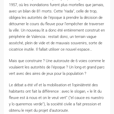
1957, où les inondations furent plus mortelles que jamais,
avec un bilan de 81 morts.
Cette “
riada
”, celle de trop,
obligea les autorités de l’époque à prendre la décision de
détourner le cours du fleuve pour l’empêcher de traverser
la ville.
Un nouveau lit a donc été entièrement construit en
périphérie de Valencia :
restait donc, un terrain vague
asséché, plein de vide et de mauvais souvenirs, sorte de
cicatrice inutile.
Il fallait utiliser ce nouvel espace…
Mais que construire ?
Une autoroute de 6 voies comme le
voulaient les autorités de l’époque ?
Un long et grand parc
vert avec des aires de jeux pour la population ?
Le débat a été vif et la mobilisation et l’opiniâtreté des
habitants ont fait la différence :
avec le slogan, « le lit du
fleuve est à nous et on
le
veut
vert
”
(“
el
cauce
es
nuestro
y
lo
queremos
verde
”),
la société civile a fait pression et
obtenu le rejet du projet d’autoroute.