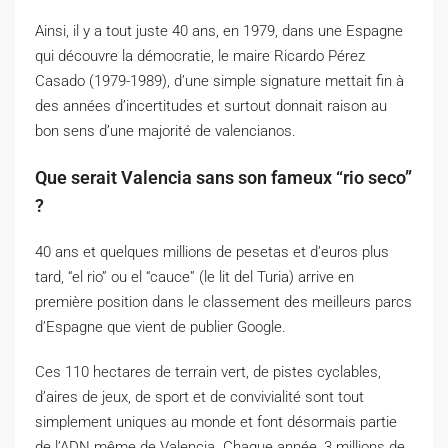
Ainsi, il y a tout juste 40 ans, en 1979, dans une Espagne
qui découvre la démocratie, le maire Ricardo
Pérez
Casado
(1979-1989)
, d’une simple signature mettait fin à
des années d’incertitudes et surtout donnait raison au
bon sens d’une majorité de
valencianos
.
Que serait Valencia sans son fameux “
rio
seco
”
?
40 ans et quelques millions de pesetas et d’euros plus
tard, “
el
rio
” ou
el
“
cauce
”
(le lit del
Turia
)
arrive en
première position dans le classement des meilleurs parcs
d’Espagne que vient de publier Google.
Ces 110 hectares de terrain vert, de pistes cyclables,
d’aires de jeux, de sport et de convivialité sont tout
simplement uniques au monde et font désormais partie
de l’ADN même de Valencia.
Chaque année, 3 millions de