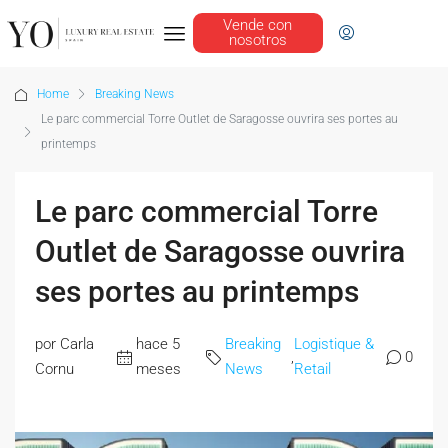
Vende con
nosotros
Home
Breaking News
Le parc commercial Torre Outlet de Saragosse ouvrira ses portes au
printemps
Le parc commercial Torre
Outlet de Saragosse ouvrira
ses portes au printemps
por Carla
hace 5
Breaking
Logistique &
,
0
Cornu
meses
News
Retail