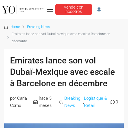
Vende con
nosotros
Home
Breaking News
Emirates lance son vol Dubaï-Mexique avec escale à Barcelone en
décembre
Emirates lance son vol
Dubaï-Mexique avec escale
à Barcelone en décembre
por Carla
hace 5
Breaking
Logistique &
,
0
Cornu
meses
News
Retail